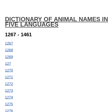
DICTIONARY OF ANIMAL NAMES IN
FIVE LANGUAGES
1267 - 1461
1267
1268
1269
127
1270
1271
1272
1273
1274
1275
1276