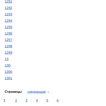
1291
1292
1293
1294
1295
1296
1297
1298
1299
13
130
1300
1301
Страницы
следующая
→
1
2
3
4
5
6